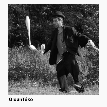
GlounTéko